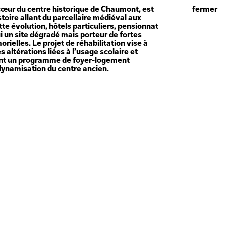
cœur du centre historique de Chaumont, est
fermer
oire allant du parcellaire médiéval aux
te évolution, hôtels particuliers, pensionnat
i un site dégradé mais porteur de fortes
ielles. Le projet de réhabilitation vise à
es altérations liées à l’usage scolaire et
ant un programme de foyer-logement
dynamisation du centre ancien.