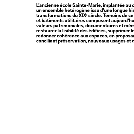
L’ancienne école Sainte-Marie, implantée au 
un ensemble hétérogène issu d’une longue hist
transformations du XIXᵉ siècle. Témoins de cet
et bâtiments utilitaires composent aujourd’hu
valeurs patrimoniales, documentaires et mémor
restaurer la lisibilité des édifices, supprimer l
redonner cohérence aux espaces, en propos
conciliant préservation, nouveaux usages et 